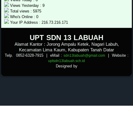
Views Yesterday : 9
Total views : 5975
Who's Online : 0
Your IP Address : 216.73.216.171
.
UPT SDN 13
LABUAH
Alamat Kantor : Jorong Ampalu Ketek, Nagari Labuh,
Kecamatan Lima Kaum, Kabupaten Tanah Datar
Telp. 0852-6328-7915
| eMail :
|
Website :
sdn13labuah@gmail.com
uptsdn13labuah.sch.id
Designed by
.