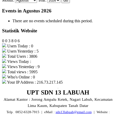
Month:
Year:
Events in Agustus 2026
There are no events scheduled during this period.
Statistik Website
0
0
3
8
0
6
Users Today : 0
Users Yesterday : 5
Total Users : 3806
Views Today :
Views Yesterday : 9
Total views : 5995
Who's Online : 0
Your IP Address : 216.73.217.145
.
UPT SDN 13
LABUAH
Alamat Kantor : Jorong Ampalu Ketek, Nagari Labuh, Kecamatan
Lima Kaum, Kabupaten Tanah Datar
Telp. 0852-6328-7915
| eMail :
sdn13labuah@gmail.com
|
Website :