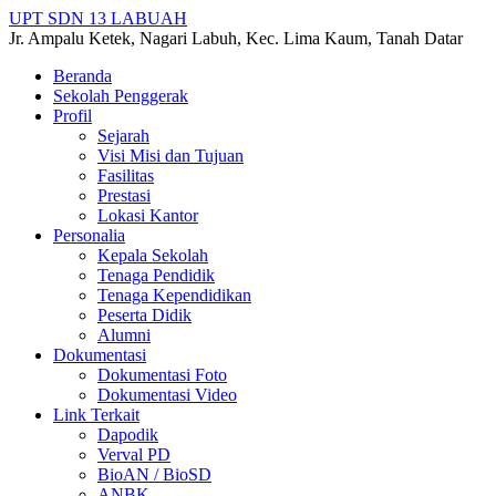
UPT SDN 13 LABUAH
Jr. Ampalu Ketek, Nagari Labuh, Kec. Lima Kaum, Tanah Datar
Beranda
Sekolah Penggerak
Profil
Sejarah
Visi Misi dan Tujuan
Fasilitas
Prestasi
Lokasi Kantor
Personalia
Kepala Sekolah
Tenaga Pendidik
Tenaga Kependidikan
Peserta Didik
Alumni
Dokumentasi
Dokumentasi Foto
Dokumentasi Video
Link Terkait
Dapodik
Verval PD
BioAN / BioSD
ANBK